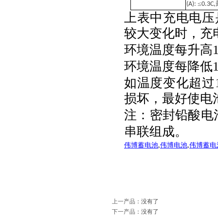
≤
(A):
0.3C,
上表中充电电压
较大变化时，充
环境温度每升高
环境温度每降低
如温度变化超过
损坏，最好使电
注：密封铅酸电
串联组成。
伟博蓄电池
伟博电池
伟博蓄电
,
,
上一产品
：没有了
下一产品
：没有了