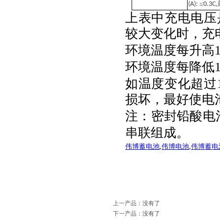
≤
(A):
0.3C,
上表中充电电压
较大变化时，充
环境温度每升高
环境温度每降低
如温度变化超过
损坏，最好使电
注：密封铅酸电
串联组成。
伟博蓄电池
伟博电池
伟博蓄电
,
,
上一产品
：没有了
下一产品
：没有了