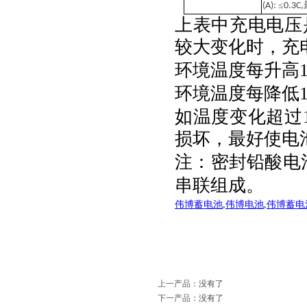
≤
(A):
0.3C,
上表中充电电压
较大变化时，充
环境温度每升高
环境温度每降低
如温度变化超过
损坏，最好使电
注：密封铅酸电
串联组成。
伟博蓄电池
伟博电池
伟博蓄电
,
,
上一产品
：没有了
下一产品
：没有了